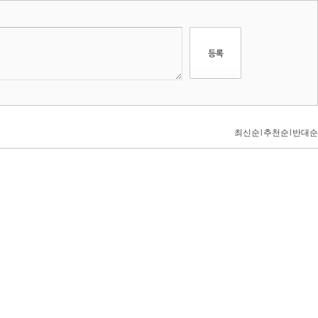
최신순
l
추천순
l
반대순