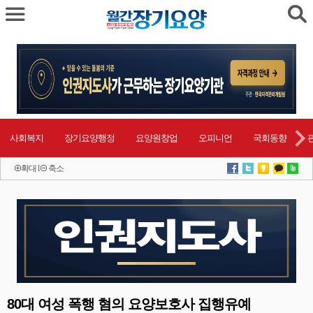
사회복지
장기요양행정
요양원창업
오피니언
국회동향
확대
l
축소
80대 여성 폭행 혐의 요양보호사 집행유예