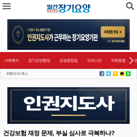
사회복지
장기요양행정
요양원창업
오피니언
국회동향
확대
l
축소
건강보험 재정 문제, 부실 심사로 극복하나?