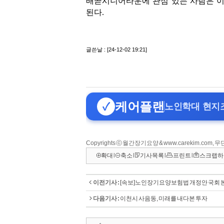
Copyrights ⓒ 월간장기요양 & www.carekim.com,
확대
l
축소
l
기사목록
l
프린트
l
스크랩하
이전기사 :
[속보]노인장기요양보험법 개정안 국회 
다음기사 :
이천시 사음동, 미래를 내다본 투자