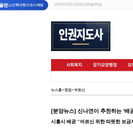
UPDATED.
2026년 08월 06일
플랜
노인학대 현지조사 예방
뉴스홈
>
창업
>
부동산