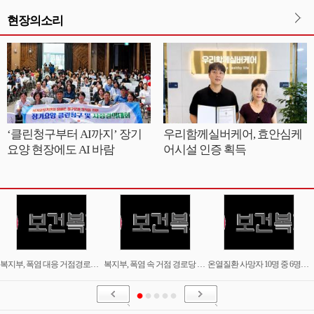
현장의소리
‘클린청구부터 AI까지’ 장기
우리함께실버케어, 효안심케
요양 현장에도 AI 바람
어시설 인증 획득
복지부, 폭염 대응 거점경로당 6363개소 지정…밤 9시까지 연장 운영
복지부, 폭염 속 거점 경로당 현장 점검…"어르신 안전한 여름 나시길"
온열질환 사망자 10명 중 6명이 80세 이상…정부, 초고령층 보호 강화