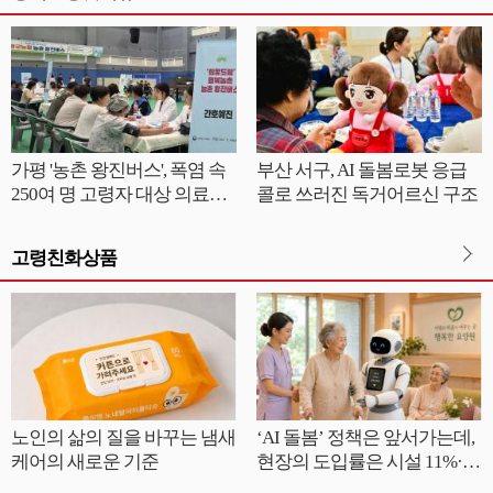
가평 '농촌 왕진버스', 폭염 속
부산 서구, AI 돌봄로봇 응급
250여 명 고령자 대상 의료서
콜로 쓰러진 독거어르신 구조
비스 성황
고령친화상품
노인의 삶의 질을 바꾸는 냄새
‘AI 돌봄’ 정책은 앞서가는데,
케어의 새로운 기준
현장의 도입률은 시설 11%·재
가 3.3%