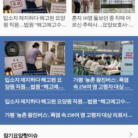
입소자 제지하다 해고된 요양
혼자 16명 돌보던 중 치매 어
원 직원…법원 “해고예고수당
르신 추락사…요양보호사·대
지급해야”
표 무죄
입소자 제지하다 해고된 요
가평 '농촌 왕진버스', 폭염
양원 직원…법원 “해고예고
속 250여 명 고령자 대상 의
수당 지급해야”
료서비스 성황
입소자 제지하다 해고된 요양원 직원…법원 “해고예고수당
지급해야”
가평 '농촌 왕진버스', 폭염 속 250여 명 고령자 대상 의료서비
스 성황
장기요양핫이슈