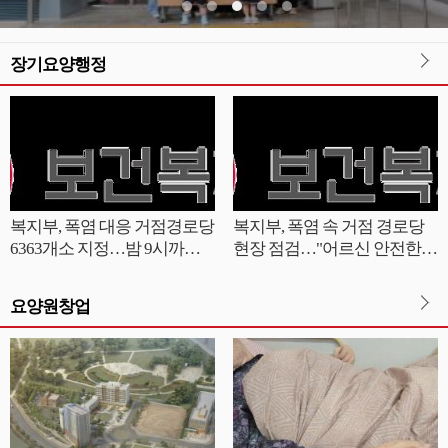
장기요양행정
복지부, 폭염 대응 거점경로당
복지부, 폭염 속 거점 경로당
6363개소 지정…밤 9시까지
현장 점검…"어르신 안전한
연장 운영
여름 나시길"
요양원창업