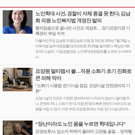
노인학대 사건, 경찰이 자체 종결 못 한다, 김남
희 의원 노인복지법 개정안 발의
혐의없음으로 끝나던 사건도 재검토… 장기요양기관 기
록관리 부담 커져
더불어민주당 김남희 의원김남희 의원 등 14인은 2026년 7월 29일 노
인복지법 일부개정법률안(의안번호 20229)을 발의했다. 핵심은 제8
조의2 신설로, "사법경찰관은 노인학대관련범죄를 신속히 수사하여
사…
요양원 멀티탭서 불…직원 소화기 초기 진화로
큰 피해 막아
“소화기 사용법·전기시설 점검, 요양시설 안전관리의 기
본”
요양시설의 안전은 거창한 장비에서만 시작되지 않는다. 멀티탭 하
나, 콘센트 하나, 소화기 한 대, 직원 한 명의 빠른 판단이 어르신의 생
명을 지킬 수 있다. 이번 부천 요양원 화재는 작은 전기시설 관리와…
“장난이라도 노인 몸을 누르면 학대입니다”
요양보호사, 입소자 허벅지 올라타 고관절 골절… 징역형