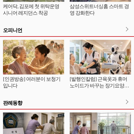
케어닥, 김포에 첫 위탁운영
삼성스위트너싱홈 스마트 경
시니어 레지던스 착공
영 강화한다
오피니언
[인권방송] 여러분이 보청기
[발행인칼럼] 근육옷과 휴머
입니다
노이드가 바꾸는 장기요양의
근무풍경
판례동향