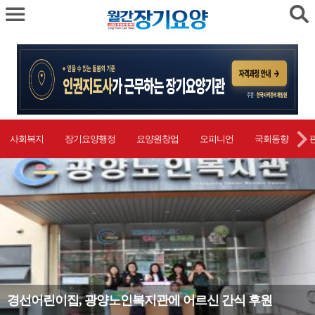
사회복지
장기요양행정
요양원창업
오피니언
국회동향
합천댐노인복지관, 어르신 대상 법률교육 및 법률상담 실시