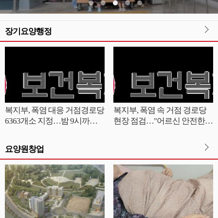
장기요양행정
복지부, 폭염 대응 거점경로당
복지부, 폭염 속 거점 경로당
6363개소 지정…밤 9시까지
현장 점검…"어르신 안전한
연장 운영
여름 나시길"
요양원창업