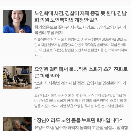
노인학대 사건, 경찰이 자체 종결 못 한다, 김남
희 의원 노인복지법 개정안 발의
혐의없음으로 끝나던 사건도 재검토… 장기요양기관 기
록관리 부담 커져
더불어민주당 김남희 의원김남희 의원 등 14인은 2026년 7월 29일 노
인복지법 일부개정법률안(의안번호 20229)을 발의했다. 핵심은 제8
조의2 신설로, "사법경찰관은 노인학대관련범죄를 신속히 수사하여
사…
요양원 멀티탭서 불…직원 소화기 초기 진화로
큰 피해 막아
“소화기 사용법·전기시설 점검, 요양시설 안전관리의 기
본”
요양시설의 안전은 거창한 장비에서만 시작되지 않는다. 멀티탭 하
나, 콘센트 하나, 소화기 한 대, 직원 한 명의 빠른 판단이 어르신의 생
명을 지킬 수 있다. 이번 부천 요양원 화재는 작은 전기시설 관리와…
“장난이라도 노인 몸을 누르면 학대입니다”
요양보호사, 입소자 허벅지 올라타 고관절 골절… 징역형