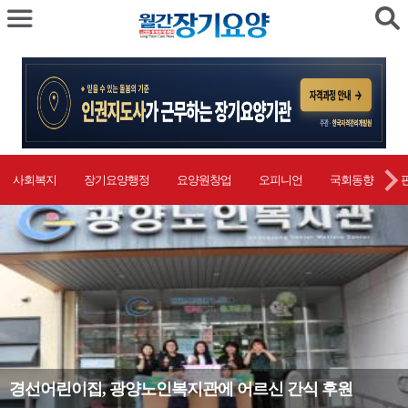
사회복지
장기요양행정
요양원창업
오피니언
국회동향
합천댐노인복지관, 어르신 대상 법률교육 및 법률상담 실시