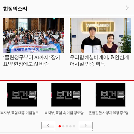
현장의소리
‘클린청구부터 AI까지’ 장기
우리함께실버케어, 효안심케
요양 현장에도 AI 바람
어시설 인증 획득
복지부, 폭염 대응 거점경로당 6363개소 지정…밤 9시까지 연장 운영
복지부, 폭염 속 거점 경로당 현장 점검…"어르신 안전한 여름 나시길"
온열질환 사망자 10명 중 6명이 80세 이상…정부, 초고령층 보호 강화