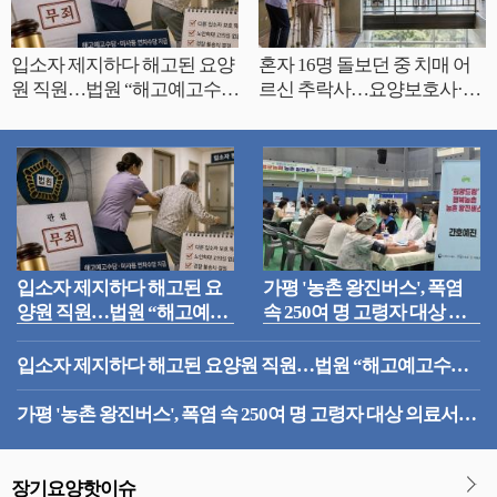
입소자 제지하다 해고된 요양
혼자 16명 돌보던 중 치매 어
원 직원…법원 “해고예고수당
르신 추락사…요양보호사·대
지급해야”
표 무죄
입소자 제지하다 해고된 요
가평 '농촌 왕진버스', 폭염
양원 직원…법원 “해고예고
속 250여 명 고령자 대상 의
수당 지급해야”
료서비스 성황
입소자 제지하다 해고된 요양원 직원…법원 “해고예고수당
지급해야”
가평 '농촌 왕진버스', 폭염 속 250여 명 고령자 대상 의료서비
스 성황
장기요양핫이슈