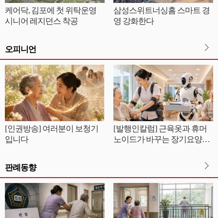
케어닥, 김포에 첫 위탁운영
삼성스위트너싱홈 스마트 경
시니어 레지던스 착공
영 강화한다
오피니언
[인권방송] 여러분이 보청기
[발행인칼럼] 근육옷과 휴머
입니다
노이드가 바꾸는 장기요양의
근무풍경
판례동향