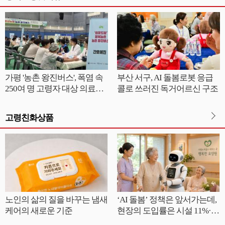
가평 '농촌 왕진버스', 폭염 속
부산 서구, AI 돌봄로봇 응급
250여 명 고령자 대상 의료서
콜로 쓰러진 독거어르신 구조
비스 성황
고령친화상품
노인의 삶의 질을 바꾸는 냄새
‘AI 돌봄’ 정책은 앞서가는데,
케어의 새로운 기준
현장의 도입률은 시설 11%·재
가 3.3%