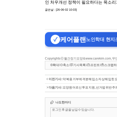
Copyrights ⓒ 월간장기요양 & www.carekim.com,
확대
l
축소
l
기사목록
l
프린트
l
스크랩하
이전기사 :
약 복용 거부에 격분해 입소자 상해 입힌
다음기사 :
요양원 어르신 투표 지원, 선거법 위반 