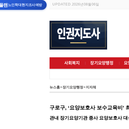
UPDATED.
2026년 08월 06일
플랜
노인학대 현지조사 예방
뉴스홈
>
장기요양행정
>
지자체