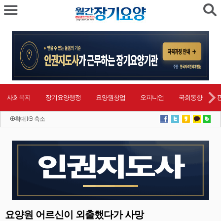
사회복지
장기요양행정
요양원창업
오피니언
국회동향
확대
l
축소
요양원 어르신이 외출했다가 사망