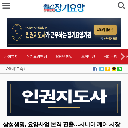
사회복지
장기요양행정
요양원창업
오피니언
국회동향
확대
l
축소
삼성생명, 요양사업 본격 진출…시니어 케어 시장