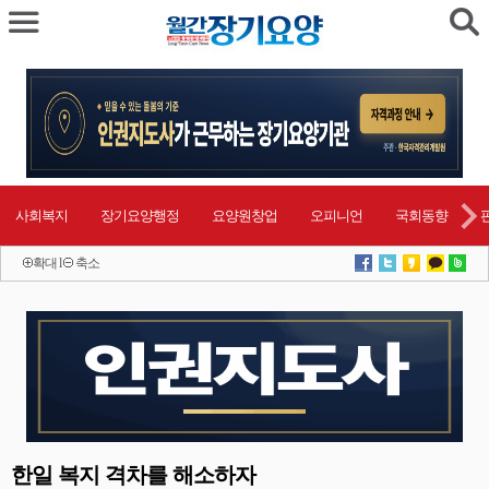
사회복지
장기요양행정
요양원창업
오피니언
국회동향
확대
l
축소
한일 복지 격차를 해소하자