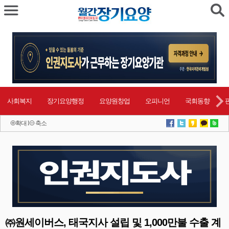
사회복지
장기요양행정
요양원창업
오피니언
국회동향
확대
l
축소
㈜원세이버스, 태국지사 설립 및 1,000만불 수출 계