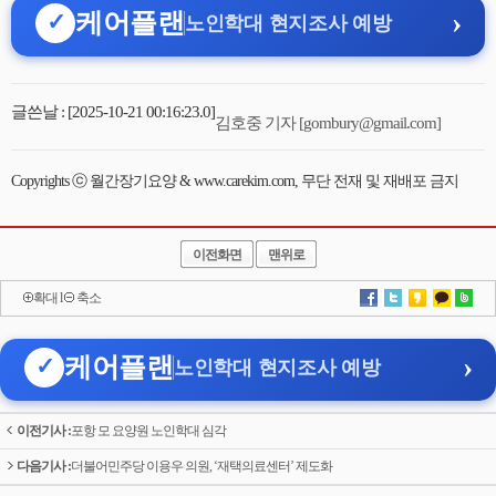
›
케어플랜
✓
노인학대 현지조사 예방
글쓴날 : [2025-10-21 00:16:23.0]
김호중 기자 [gombury@gmail.com]
Copyrights ⓒ 월간장기요양 & www.carekim.com, 무단 전재 및 재배포 금지
이전화면
맨위로
확대
l
축소
›
케어플랜
✓
노인학대 현지조사 예방
이전기사 :
포항 모 요양원 노인학대 심각
다음기사 :
더불어민주당 이용우 의원, ‘재택의료센터’ 제도화