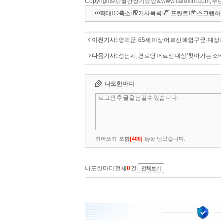
Copyrights ⓒ 월간장기요양 & www.carekim.com,
확대
l
축소
l
기사목록
l
프린트
l
스크랩하
이전기사 :
영덕군, 65세 이상 어르신 폐렴구균·대
다음기사 :
성남시, 경로당 어르신 대상 '찾아가는 소