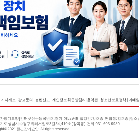
|
기사제보
|
광고문의
|
불편신고
|
개인정보 취급방침/이용약관
|
청소년보호정책
|
이메
간장기요양 | 인터넷신문등록번호: 경기, 아52949 | 발행인: 김호중 | 편집장: 김호중 | 청소년보호:
기도 성남시 수정구 위례서일로3길 34, 410호 (창곡동) | 전화: 031-603-9980
ght © 2021 월간장기요양 . All rights reserved.