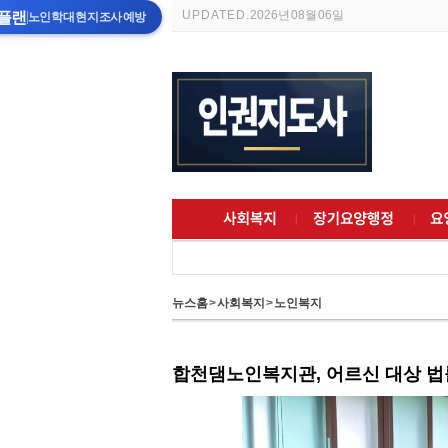
UPDATED.
2026년 08월 06일
플랜
노인학대 현지조사 예방
뉴스홈
>
사회복지
>
노인복지